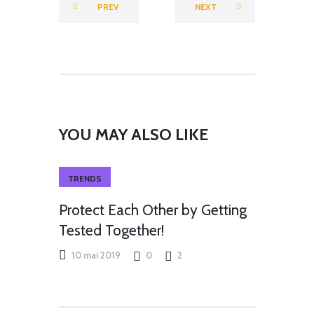
FRANCOPH
FRANCOPH
PREV
NEXT
ONE
ONE
YOU MAY ALSO LIKE
TRENDS
Protect Each Other by Getting
Tested Together!
10 mai 2019
0
2