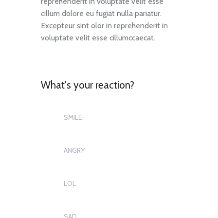
reprehenderit in voluptate velit esse
cillum dolore eu fugiat nulla pariatur.
Excepteur sint olor in reprehenderit in
voluptate velit esse cillumccaecat.
What's your reaction?
SMILE
1
ANGRY
1
LOL
0
SAD