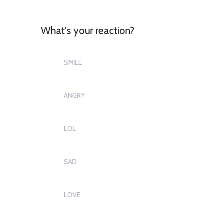
What's your reaction?
SMILE
1
ANGRY
1
LOL
0
SAD
0
LOVE
0