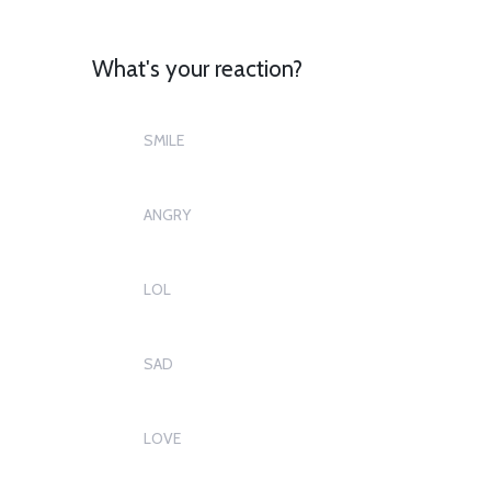
What's your reaction?
SMILE
1
ANGRY
1
LOL
0
SAD
0
LOVE
0