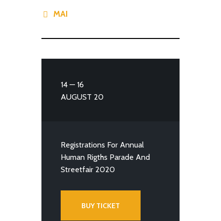
« MAI
14 — 16
AUGUST 20
Registrations For Annual
Human Rigths Parade And
Streetfair 2020
BUY TICKET